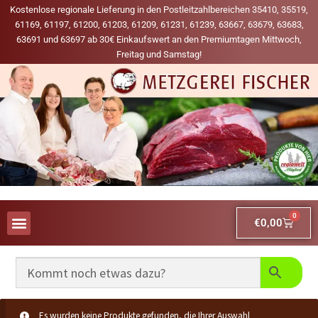
Kostenlose regionale Lieferung in den Postleitzahlbereichen 35410, 35519,
61169, 61197, 61200, 61203, 61209, 61231, 61239, 63667, 63679, 63683,
63691 und 63697 ab 30€ Einkaufswert an den Premiumtagen Mittwoch,
Freitag und Samstag!
0
€
0,00
AUS UNSERER WERBUNG
MEINE LIEBLINGS-PRODUKTE
Es wurden keine Produkte gefunden, die Ihrer Auswahl