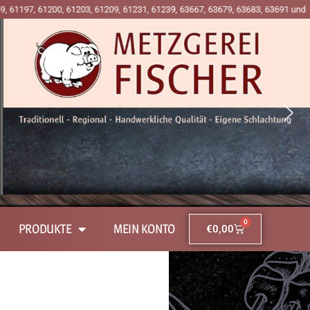
200, 61203, 61209, 61231, 61239, 63667, 63679, 63683, 63691 und 63697 ab 30€
0
PRODUKTE
MEIN KONTO
€
0,00