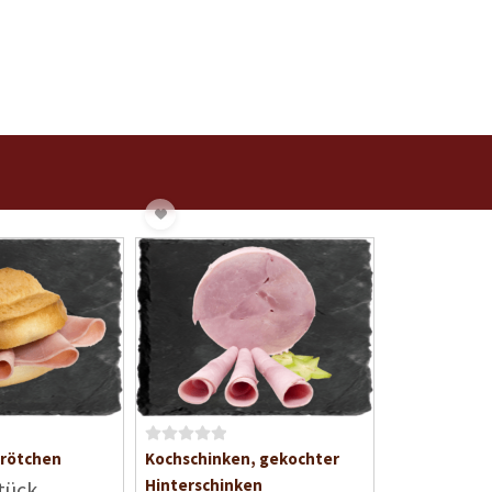
B
rötchen
Kochschinken, gekochter
e
Hinterschinken
tück