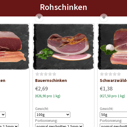
Rohschinken
B
B
ken
Bauernschinken
Schwarzwälde
e
e
€2,69
€1,38
w
w
(€26,90 pro 1 kg)
(€27,50 pro 1 kg)
e
e
r
r
Gewicht:
Gewicht:
t
t
e
e
Portionierung:
Portionierung:
t
t