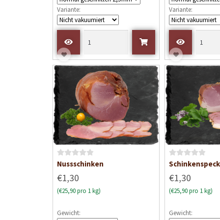
m
m
Variante:
Variante:
i
i
t
t
0
0
v
v
o
o
n
n
5
5
B
B
Nussschinken
Schinkenspeck
e
e
€1,30
€1,30
w
w
(€25,90 pro 1 kg)
(€25,90 pro 1 kg)
e
e
r
r
Gewicht:
Gewicht:
t
t