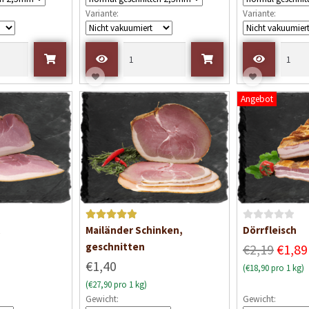
m
m
Variante:
Variante:
i
i
t
t
0
0
v
v
o
o
n
n
Angebot
5
5
Bewertet mit
B
Mailänder Schinken,
Dörrfleisch
5
von 5
e
geschnitten
€2,19
€1,89
w
€1,40
(€18,90 pro 1 kg)
e
(€27,90 pro 1 kg)
r
Gewicht:
Gewicht:
t