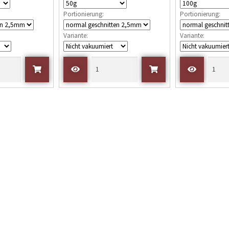
e
Portionierung:
Portionierung:
t
m
Variante:
Variante:
i
t
0
v
o
n
5