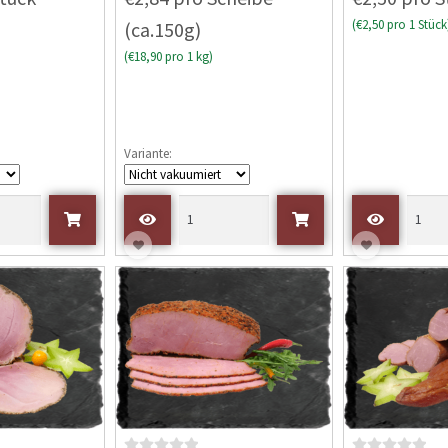
w
)
(€2,50 pro 1 Stück
(ca.150g)
e
r
(€18,90 pro 1 kg)
t
e
t
m
Variante:
i
t
0
v
o
n
5