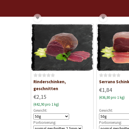
B
B
Rinderschinken,
Serrano Schin
e
e
geschnitten
€1,84
w
w
€2,15
(€36,80 pro 1 kg)
e
e
(€42,90 pro 1 kg)
r
r
Gewicht:
Gewicht:
t
t
e
e
Portionierung:
Portionierung:
t
t