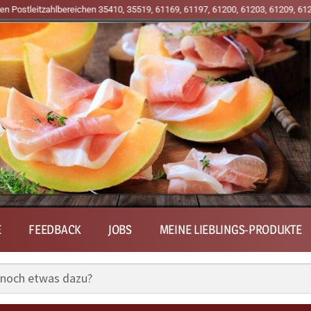
, 61197, 61200, 61203, 61209, 61231, 61239, 63667, 63679, 63683, 63691 und 
E
FEEDBACK
JOBS
MEINE LIEBLINGS-PRODUKTE