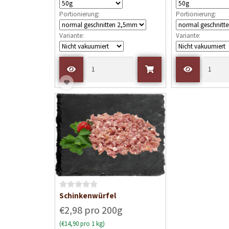
e
e
Portionierung:
Portionierung:
t
t
m
m
Variante:
Variante:
i
i
t
t
0
0
v
v
o
o
n
n
5
5
B
Schinkenwürfel
e
€2,98 pro 200g
w
(€14,90 pro 1 kg)
e