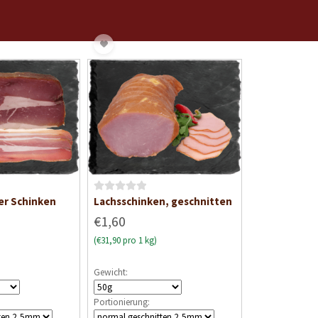
B
r Schinken
Lachsschinken, geschnitten
e
€1,60
w
(€31,90 pro 1 kg)
e
r
Gewicht:
t
e
Portionierung:
t