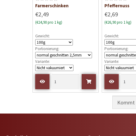
B
B
Farmerschinken
Pfeffernuss
e
e
€2,49
€2,69
w
w
(€24,90 pro 1 kg)
(€26,90 pro 1 kg)
e
e
r
r
Gewicht:
Gewicht:
t
t
e
e
Portionierung:
Portionierung:
t
t
m
m
Variante:
Variante:
i
i
t
t
0
0
v
v
o
o
n
n
5
5