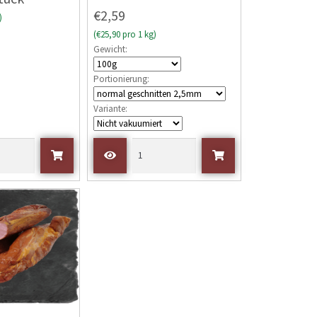
w
€2,59
)
e
(€25,90 pro 1 kg)
r
Gewicht:
t
e
Portionierung:
t
m
Variante:
i
t
0
v
o
n
5