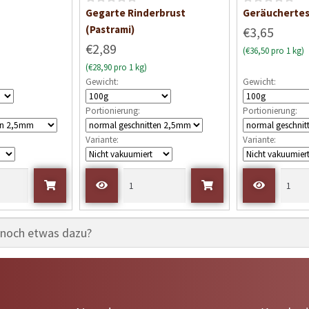
B
B
Gegarte Rinderbrust
Geräuchertes
e
e
(Pastrami)
€3,65
w
w
€2,89
(€36,50 pro 1 kg)
e
e
(€28,90 pro 1 kg)
r
r
Gewicht:
Gewicht:
t
t
e
e
Portionierung:
Portionierung:
t
t
m
m
Variante:
Variante:
i
i
t
t
0
0
v
v
o
o
n
n
5
5