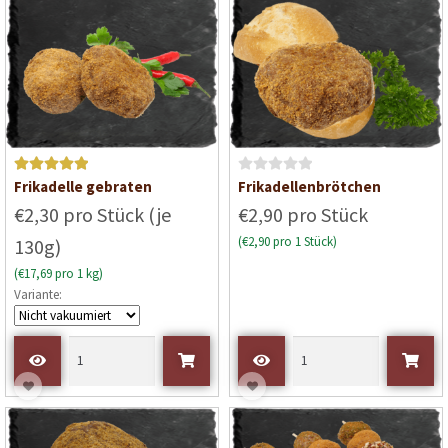
v
o
n
5
Bewertet mit
B
Frikadelle gebraten
Frikadellenbrötchen
5
von 5
e
€2,30 pro Stück (je
€2,90 pro Stück
w
(€2,90 pro 1 Stück)
130g)
e
r
(€17,69 pro 1 kg)
t
Variante:
e
t
m
i
t
0
v