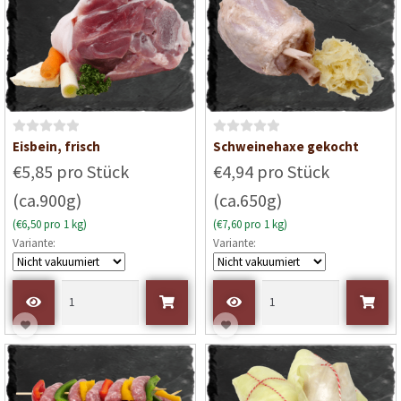
o
o
n
n
5
5
B
B
Eisbein, frisch
Schweinehaxe gekocht
e
e
€5,85 pro Stück
€4,94 pro Stück
w
w
(ca.900g)
(ca.650g)
e
e
r
r
(€6,50 pro 1 kg)
(€7,60 pro 1 kg)
t
t
Variante:
Variante:
e
e
t
t
m
m
i
i
t
t
0
0
v
v
o
o