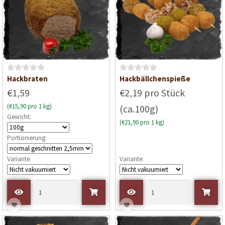
o
n
5
B
B
Hackbraten
Hackbällchenspieße
e
e
€1,59
€2,19 pro Stück
w
w
(€15,90 pro 1 kg)
(ca.100g)
e
e
Gewicht:
r
r
(€21,90 pro 1 kg)
t
t
Portionierung:
e
e
t
t
Variante:
Variante:
m
m
i
i
t
t
0
0
v
v
o
o
n
n