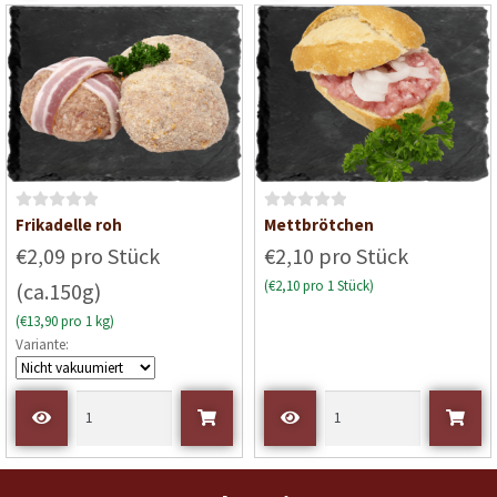
o
o
n
n
5
5
B
B
Frikadelle roh
Mettbrötchen
e
e
€2,09 pro Stück
€2,10 pro Stück
w
w
(€2,10 pro 1 Stück)
(ca.150g)
e
e
r
r
(€13,90 pro 1 kg)
t
t
Variante:
e
e
t
t
m
m
i
i
t
t
0
0