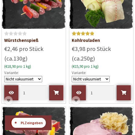
n
n
5
5
B
Bewertet mit
Würstchenspieß
Kohlrouladen
e
5
von 5
€2,46 pro Stück
€3,98 pro Stück
w
(ca.130g)
(ca.250g)
e
r
(€18,90 pro 1 kg)
(€15,90 pro 1 kg)
t
Variante:
Variante:
e
t
m
i
t
0
v
o
📍
PLZ eingeben
n
5