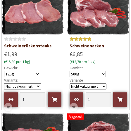
n
n
5
5
B
Bewertet mit
Schweinerückensteaks
Schweinenacken
e
5
von 5
€1,99
€6,85
w
(€15,90 pro 1 kg)
(€13,70 pro 1 kg)
e
Gewicht:
Gewicht:
r
t
Variante:
Variante:
e
t
m
i
t
0
Angebot
v
o
n