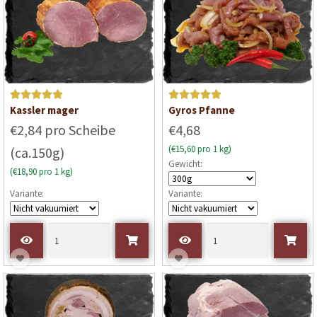
n
n
5
5
Bewertet mit
Bewertet mit
Kassler mager
Gyros Pfanne
5
von 5
5
von 5
€2,84 pro Scheibe
€4,68
(€15,60 pro 1 kg)
(ca.150g)
Gewicht:
(€18,90 pro 1 kg)
Variante:
Variante: