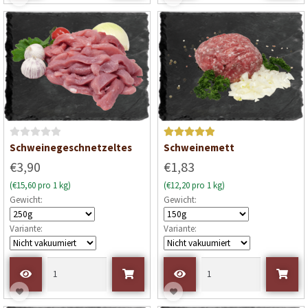
0
0
v
v
o
o
n
n
5
5
B
Bewertet mit
Schweinegeschnetzeltes
Schweinemett
e
5
von 5
€3,90
€1,83
w
(€15,60 pro 1 kg)
(€12,20 pro 1 kg)
e
Gewicht:
Gewicht:
r
t
Variante:
Variante:
e
t
m
i
t
0