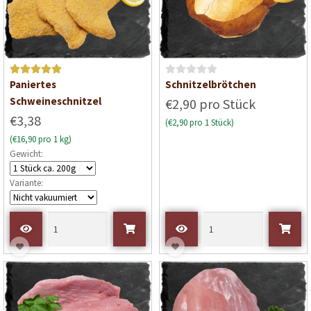
Bewertet mit
B
Paniertes
Schnitzelbrötchen
5
von 5
e
Schweineschnitzel
€2,90 pro Stück
w
€3,38
(€2,90 pro 1 Stück)
e
(€16,90 pro 1 kg)
r
Gewicht:
t
e
Variante:
t
m
i
t
0
v
o
n
5