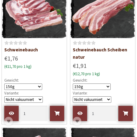
B
B
Schweinebauch
Schweinebauch Scheiben
e
e
natur
€1,76
w
w
€1,91
(€11,70 pro 1 kg)
e
e
(€12,70 pro 1 kg)
r
r
Gewicht:
Gewicht:
t
t
e
e
Variante:
Variante:
t
t
m
m
i
i
t
t
0
0
v
v
o
o