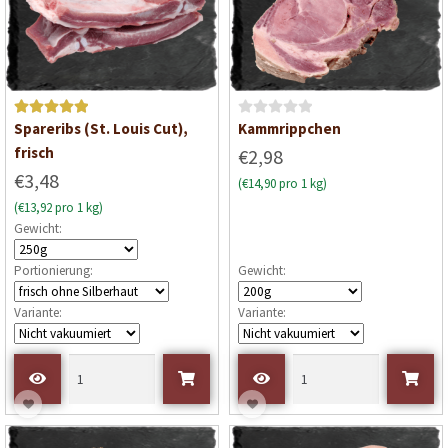
5
5
Bewertet mit
B
Spareribs (St. Louis Cut),
Kammrippchen
5
von 5
e
frisch
€2,98
w
€3,48
(€14,90 pro 1 kg)
e
(€13,92 pro 1 kg)
r
Gewicht:
t
e
Portionierung:
Gewicht:
t
m
Variante:
Variante:
i
t
0
v
o
n
5