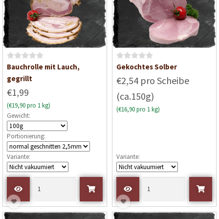
B
B
Bauchrolle mit Lauch,
Gekochtes Solber
e
e
gegrillt
€2,54 pro Scheibe
w
w
€1,99
(ca.150g)
e
e
(€19,90 pro 1 kg)
r
r
(€16,90 pro 1 kg)
Gewicht:
t
t
e
e
Portionierung:
t
t
m
m
Variante:
Variante:
i
i
t
t
0
0
v
v
o
o
n
n