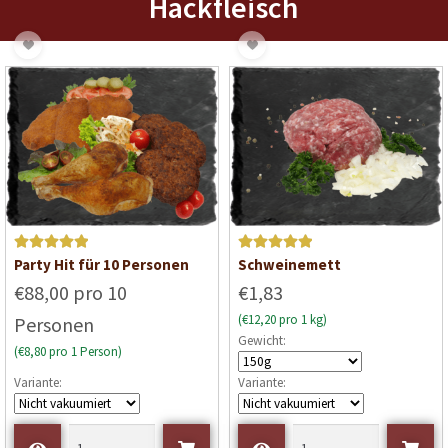
Hackfleisch
Bewertet mit
Bewertet mit
Party Hit für 10 Personen
Schweinemett
5
von 5
5
von 5
€88,00 pro 10
€1,83
(€12,20 pro 1 kg)
Personen
Gewicht:
(€8,80 pro 1 Person)
Variante:
Variante: