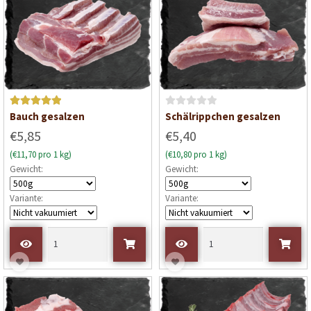
n
n
5
5
Bewertet mit
B
Bauch gesalzen
Schälrippchen gesalzen
5
von 5
e
€5,85
€5,40
w
(€11,70 pro 1 kg)
(€10,80 pro 1 kg)
e
Gewicht:
Gewicht:
r
t
Variante:
Variante:
e
t
m
i
t
0
v
o