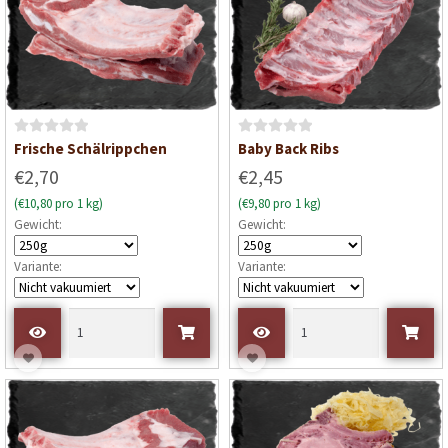
n
5
B
B
Frische Schälrippchen
Baby Back Ribs
e
e
€2,70
€2,45
w
w
(€10,80 pro 1 kg)
(€9,80 pro 1 kg)
e
e
Gewicht:
Gewicht:
r
r
t
t
Variante:
Variante:
e
e
t
t
m
m
i
i
t
t
0
0
v
v
o
o
n
n