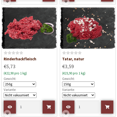
t
t
0
0
v
v
o
o
n
n
5
5
B
B
Rinderhackfleisch
Tatar, natur
e
e
€5,73
€3,59
w
w
(€22,90 pro 1 kg)
(€23,90 pro 1 kg)
e
e
Gewicht:
Gewicht:
r
r
t
t
Variante:
Variante:
e
e
t
t
m
m
i
i
t
t