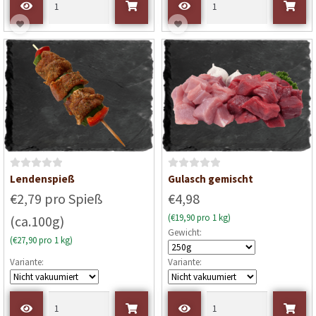
B
B
Lendenspieß
Gulasch gemischt
e
e
€2,79 pro Spieß
€4,98
w
w
(€19,90 pro 1 kg)
(ca.100g)
e
e
Gewicht:
r
r
(€27,90 pro 1 kg)
t
t
Variante:
Variante:
e
e
t
t
m
m
i
i