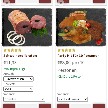
Bewertet mit
Bewertet mit
Schweinerollbraten
Party Hit für 10 Personen
5
von 5
5
von 5
€11,33
€88,00 pro 10
(€15,10 pro 1 kg)
Personen
Auswahl:
(€8,80 pro 1 Person)
Gewicht:
Variante:
Variante: