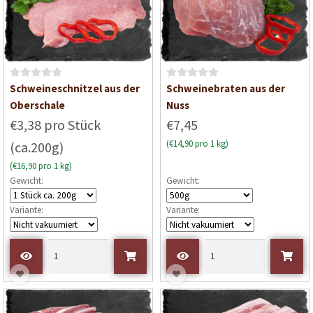
B
B
Schweineschnitzel aus der
Schweinebraten aus der
e
e
Oberschale
Nuss
w
w
€3,38 pro Stück
€7,45
e
e
(€14,90 pro 1 kg)
(ca.200g)
r
r
t
t
(€16,90 pro 1 kg)
e
e
Gewicht:
Gewicht:
t
t
m
m
Variante:
Variante:
i
i
t
t
0
0
v
v
o
o
n
n
5
5