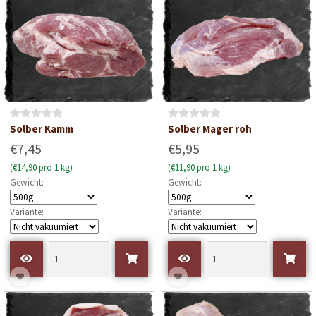
5
5
B
B
Solber Kamm
Solber Mager roh
e
e
€7,45
€5,95
w
w
(€14,90 pro 1 kg)
(€11,90 pro 1 kg)
e
e
Gewicht:
Gewicht:
r
r
t
t
Variante:
Variante:
e
e
t
t
m
m
i
i
t
t
0
0
v
v