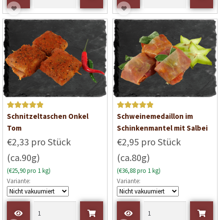
i
t
0
v
o
n
5
Bewertet mit
Bewertet mit
Schnitzeltaschen Onkel
Schweinemedaillon im
5
von 5
5
von 5
Tom
Schinkenmantel mit Salbei
€2,33 pro Stück
€2,95 pro Stück
(ca.90g)
(ca.80g)
(€25,90 pro 1 kg)
(€36,88 pro 1 kg)
Variante:
Variante: