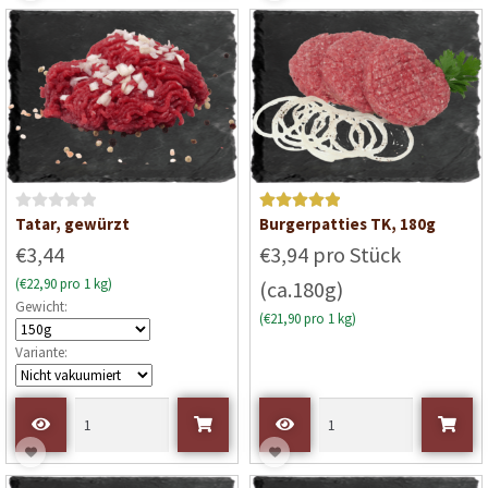
0
0
v
v
o
o
n
n
5
5
B
Bewertet mit
Tatar, gewürzt
Burgerpatties TK, 180g
e
5
von 5
€3,44
€3,94 pro Stück
w
(€22,90 pro 1 kg)
(ca.180g)
e
Gewicht:
r
(€21,90 pro 1 kg)
t
Variante:
e
t
m
i
t
0