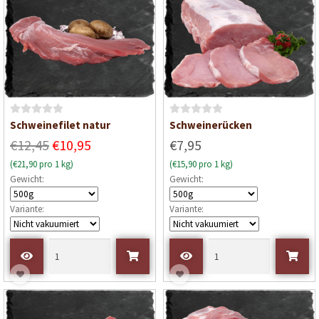
o
o
n
n
5
5
B
B
Schweinefilet natur
Schweinerücken
e
e
€12,45
€10,95
€7,95
w
w
(€21,90 pro 1 kg)
(€15,90 pro 1 kg)
e
e
Gewicht:
Gewicht:
r
r
t
t
Variante:
Variante:
e
e
t
t
m
m
i
i
t
t
0
0
v
v
o
o