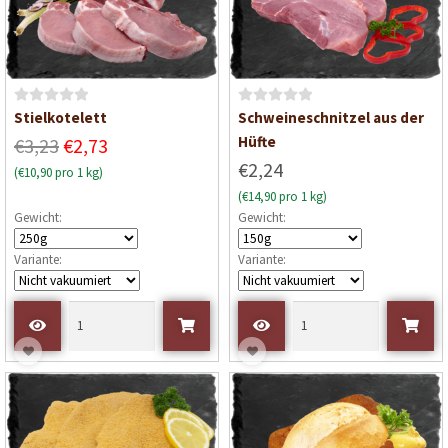
5
5
B
B
Stielkotelett
Schweineschnitzel aus der
e
e
Hüfte
€3,23
€2,73
w
w
€2,24
(€10,90 pro 1 kg)
e
e
(€14,90 pro 1 kg)
r
r
Gewicht:
Gewicht:
t
t
e
e
Variante:
Variante:
t
t
m
m
i
i
t
t
0
0
v
v
o
o
n
n
5
5