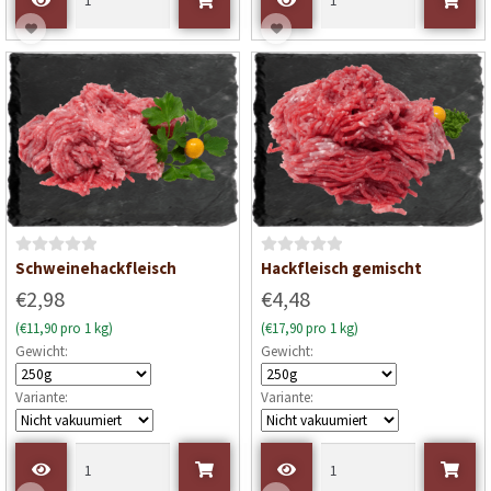
B
B
Schweinehackfleisch
Hackfleisch gemischt
e
e
€2,98
€4,48
w
w
(€11,90 pro 1 kg)
(€17,90 pro 1 kg)
e
e
Gewicht:
Gewicht:
r
r
t
t
Variante:
Variante:
e
e
t
t
m
m
i
i