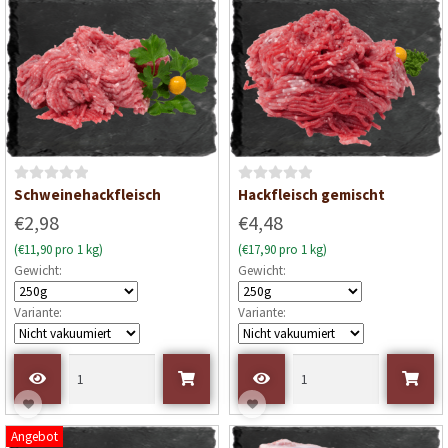
v
o
n
5
B
B
Schweinehackfleisch
Hackfleisch gemischt
e
e
€2,98
€4,48
w
w
(€11,90 pro 1 kg)
(€17,90 pro 1 kg)
e
e
Gewicht:
Gewicht:
r
r
t
t
Variante:
Variante:
e
e
t
t
m
m
i
i
t
t
0
0
Angebot
v
v