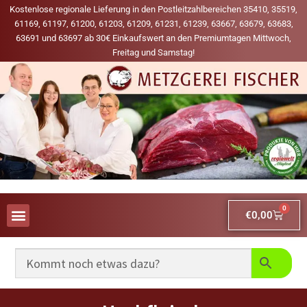
Kostenlose regionale Lieferung in den Postleitzahlbereichen 35410, 35519,
61169, 61197, 61200, 61203, 61209, 61231, 61239, 63667, 63679, 63683,
63691 und 63697 ab 30€ Einkaufswert an den Premiumtagen Mittwoch,
Freitag und Samstag!
0
€
0,00
AUS UNSERER WERBUNG
MEINE LIEBLINGS-PRODUKTE