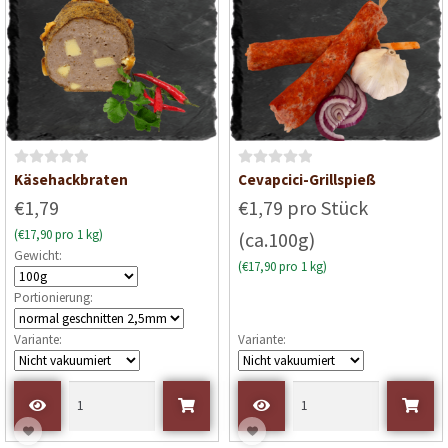
5
5
B
B
Käsehackbraten
Cevapcici-Grillspieß
e
e
€1,79
€1,79 pro Stück
w
w
(€17,90 pro 1 kg)
(ca.100g)
e
e
Gewicht:
r
r
(€17,90 pro 1 kg)
t
t
Portionierung:
e
e
t
t
Variante:
Variante:
m
m
i
i
t
t
0
0
v
v