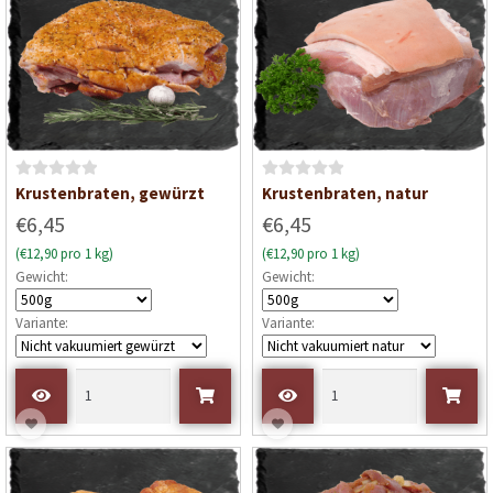
B
B
Krustenbraten, gewürzt
Krustenbraten, natur
e
e
€6,45
€6,45
w
w
(€12,90 pro 1 kg)
(€12,90 pro 1 kg)
e
e
Gewicht:
Gewicht:
r
r
t
t
Variante:
Variante:
e
e
t
t
m
m
i
i
t
t
0
0
v
v
o
o