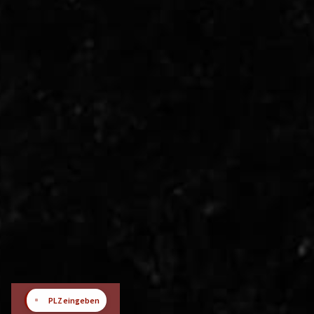
📍
PLZ eingeben