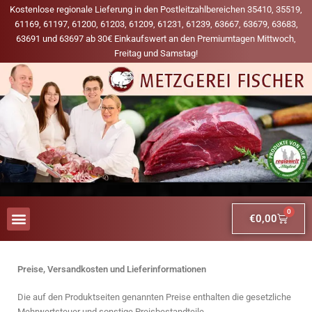
Kostenlose regionale Lieferung in den Postleitzahlbereichen 35410, 35519,
61169, 61197, 61200, 61203, 61209, 61231, 61239, 63667, 63679, 63683,
63691 und 63697 ab 30€ Einkaufswert an den Premiumtagen Mittwoch,
Freitag und Samstag!
0
€
0,00
AUS UNSERER WERBUNG
MEINE LIEBLINGS-PRODUKTE
Preise, Versandkosten und Lieferinformationen
Die auf den Produktseiten genannten Preise enthalten die gesetzliche
Mehrwertsteuer und sonstige Preisbestandteile.