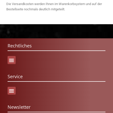
Die Versandkosten werden Ihnen im Warenkorbsystem und auf der
Bestellseite nochmals deutlich mitgeteilt.
Rechtliches
Service
Versand & Lieferung
Newsletter