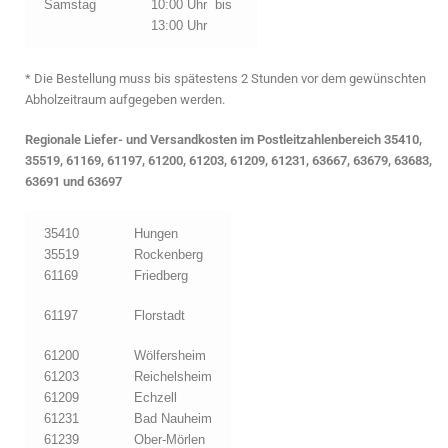
Samstag
10:00 Uhr bis
13:00 Uhr
* Die Bestellung muss bis spätestens 2 Stunden vor dem gewünschten
Abholzeitraum aufgegeben werden.
Regionale Liefer- und Versandkosten im Postleitzahlenbereich 35410,
35519, 61169, 61197, 61200, 61203, 61209, 61231, 63667, 63679, 63683,
63691 und 63697
35410
Hungen
35519
Rockenberg
61169
Friedberg
61197
Florstadt
61200
Wölfersheim
61203
Reichelsheim
61209
Echzell
61231
Bad Nauheim
61239
Ober-Mörlen