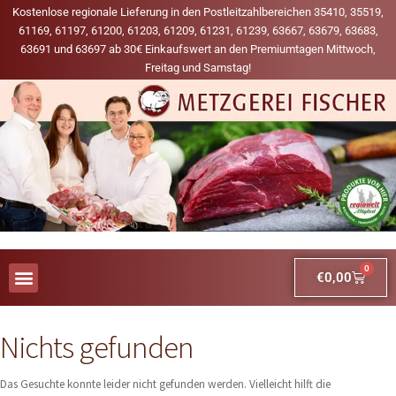
Kostenlose regionale Lieferung in den Postleitzahlbereichen 35410, 35519,
61169, 61197, 61200, 61203, 61209, 61231, 61239, 63667, 63679, 63683,
63691 und 63697 ab 30€ Einkaufswert an den Premiumtagen Mittwoch,
Freitag und Samstag!
0
€
0,00
AUS UNSERER WERBUNG
MEINE LIEBLINGS-PRODUKTE
Nichts gefunden
Das Gesuchte konnte leider nicht gefunden werden. Vielleicht hilft die