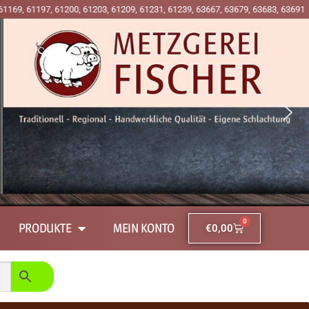
7, 61200, 61203, 61209, 61231, 61239, 63667, 63679, 63683, 63691 und 63697 a
0
PRODUKTE
MEIN KONTO
€
0,00