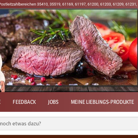
bereichen 35410, 35519, 61169, 61197, 61200, 61203, 61209, 61231, 61239, 636
E
FEEDBACK
JOBS
MEINE LIEBLINGS-PRODUKTE