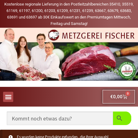
Kostenlose regionale Lieferung in den Postleitzahlbereichen 35410, 35519,
61169, 61197, 61200, 61203, 61209, 61231, 61239, 63667, 63679, 63683,
63691 und 63697 ab 30€ Einkaufswert an den Premiumtagen Mittwoch,
Freitag und Samstag!
0
€
0,00
AUS UNSERER WERBUNG
MEINE LIEBLINGS-PRODUKTE
Es wurden keine Produkte gefunden, die Ihrer Auswahl