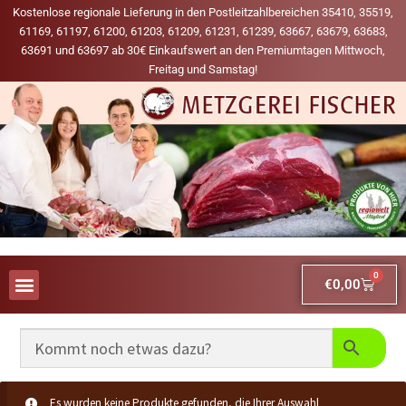
Kostenlose regionale Lieferung in den Postleitzahlbereichen 35410, 35519,
61169, 61197, 61200, 61203, 61209, 61231, 61239, 63667, 63679, 63683,
63691 und 63697 ab 30€ Einkaufswert an den Premiumtagen Mittwoch,
Freitag und Samstag!
0
€
0,00
AUS UNSERER WERBUNG
MEINE LIEBLINGS-PRODUKTE
Es wurden keine Produkte gefunden, die Ihrer Auswahl