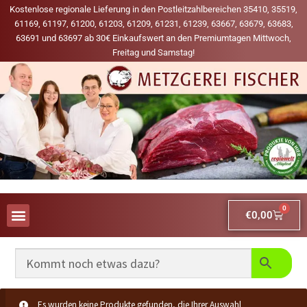
Kostenlose regionale Lieferung in den Postleitzahlbereichen 35410, 35519,
61169, 61197, 61200, 61203, 61209, 61231, 61239, 63667, 63679, 63683,
63691 und 63697 ab 30€ Einkaufswert an den Premiumtagen Mittwoch,
Freitag und Samstag!
0
€
0,00
AUS UNSERER WERBUNG
MEINE LIEBLINGS-PRODUKTE
Es wurden keine Produkte gefunden, die Ihrer Auswahl