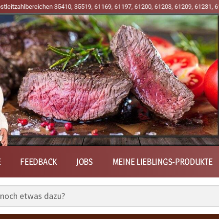
reichen 35410, 35519, 61169, 61197, 61200, 61203, 61209, 61231, 61239, 6366
E
FEEDBACK
JOBS
MEINE LIEBLINGS-PRODUKTE