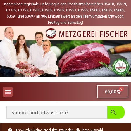
Kostenlose regionale Lieferung in den Postleitzahlbereichen 35410, 35519,
61169, 61197, 61200, 61203, 61209, 61231, 61239, 63667, 63679, 63683,
63691 und 63697 ab 30€ Einkaufswert an den Premiumtagen Mittwoch,
Freitag und Samstag!
0
€
0,00
AUS UNSERER WERBUNG
MEINE LIEBLINGS-PRODUKTE
Es wurden keine Produkte gefunden, die Ihrer Auswahl