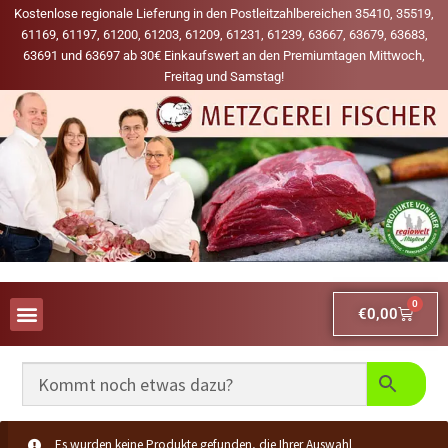
Kostenlose regionale Lieferung in den Postleitzahlbereichen 35410, 35519,
61169, 61197, 61200, 61203, 61209, 61231, 61239, 63667, 63679, 63683,
63691 und 63697 ab 30€ Einkaufswert an den Premiumtagen Mittwoch,
Freitag und Samstag!
0
€
0,00
AUS UNSERER WERBUNG
MEINE LIEBLINGS-PRODUKTE
Es wurden keine Produkte gefunden, die Ihrer Auswahl