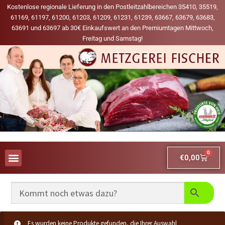
Kostenlose regionale Lieferung in den Postleitzahlbereichen 35410, 35519,
61169, 61197, 61200, 61203, 61209, 61231, 61239, 63667, 63679, 63683,
63691 und 63697 ab 30€ Einkaufswert an den Premiumtagen Mittwoch,
Freitag und Samstag!
0
€
0,00
AUS UNSERER WERBUNG
MEINE LIEBLINGS-PRODUKTE
Es wurden keine Produkte gefunden, die Ihrer Auswahl