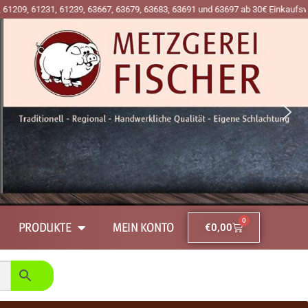
231, 61239, 63667, 63679, 63683, 63691 und 63697 ab 30€ Einkaufswert an den 
0
PRODUKTE
MEIN KONTO
€
0,00