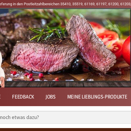
en Postleitzahlbereichen 35410, 35519, 61169, 61197, 61200, 61203, 61209, 61
E
FEEDBACK
JOBS
MEINE LIEBLINGS-PRODUKTE