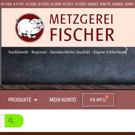
97, 61200, 61203, 61209, 61231, 61239, 63667, 63679, 63683, 63691 und 63697
0
PRODUKTE
MEIN KONTO
€
0,00