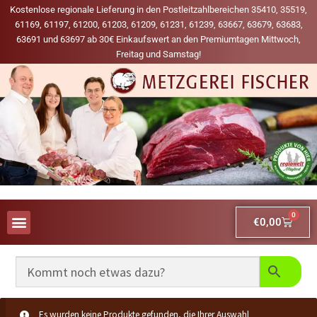
Kostenlose regionale Lieferung in den Postleitzahlbereichen 35410, 35519,
61169, 61197, 61200, 61203, 61209, 61231, 61239, 63667, 63679, 63683,
63691 und 63697 ab 30€ Einkaufswert an den Premiumtagen Mittwoch,
Freitag und Samstag!
0
€
0,00
AUS UNSERER WERBUNG
MEINE LIEBLINGS-PRODUKTE
Es wurden keine Produkte gefunden, die Ihrer Auswahl