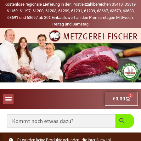
Kostenlose regionale Lieferung in den Postleitzahlbereichen 35410, 35519,
61169, 61197, 61200, 61203, 61209, 61231, 61239, 63667, 63679, 63683,
63691 und 63697 ab 30€ Einkaufswert an den Premiumtagen Mittwoch,
Freitag und Samstag!
0
€
0,00
AUS UNSERER WERBUNG
MEINE LIEBLINGS-PRODUKTE
Es wurden keine Produkte gefunden, die Ihrer Auswahl