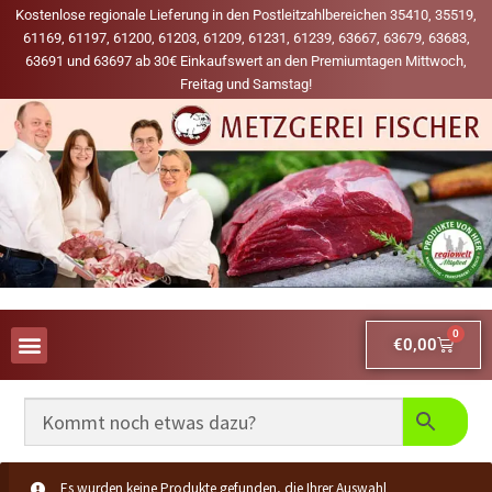
Kostenlose regionale Lieferung in den Postleitzahlbereichen 35410, 35519,
61169, 61197, 61200, 61203, 61209, 61231, 61239, 63667, 63679, 63683,
63691 und 63697 ab 30€ Einkaufswert an den Premiumtagen Mittwoch,
Freitag und Samstag!
0
€
0,00
AUS UNSERER WERBUNG
MEINE LIEBLINGS-PRODUKTE
Es wurden keine Produkte gefunden, die Ihrer Auswahl