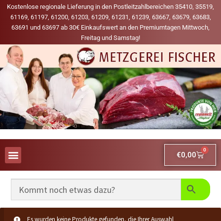
Kostenlose regionale Lieferung in den Postleitzahlbereichen 35410, 35519,
61169, 61197, 61200, 61203, 61209, 61231, 61239, 63667, 63679, 63683,
63691 und 63697 ab 30€ Einkaufswert an den Premiumtagen Mittwoch,
Freitag und Samstag!
0
€
0,00
AUS UNSERER WERBUNG
MEINE LIEBLINGS-PRODUKTE
Es wurden keine Produkte gefunden, die Ihrer Auswahl