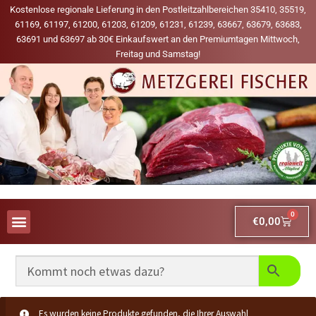
Kostenlose regionale Lieferung in den Postleitzahlbereichen 35410, 35519,
61169, 61197, 61200, 61203, 61209, 61231, 61239, 63667, 63679, 63683,
63691 und 63697 ab 30€ Einkaufswert an den Premiumtagen Mittwoch,
Freitag und Samstag!
0
€
0,00
AUS UNSERER WERBUNG
MEINE LIEBLINGS-PRODUKTE
Es wurden keine Produkte gefunden, die Ihrer Auswahl