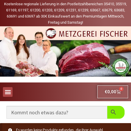
Kostenlose regionale Lieferung in den Postleitzahlbereichen 35410, 35519,
61169, 61197, 61200, 61203, 61209, 61231, 61239, 63667, 63679, 63683,
63691 und 63697 ab 30€ Einkaufswert an den Premiumtagen Mittwoch,
Freitag und Samstag!
0
€
0,00
AUS UNSERER WERBUNG
MEINE LIEBLINGS-PRODUKTE
Es wurden keine Produkte gefunden, die Ihrer Auswahl