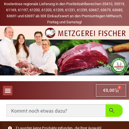
Kostenlose regionale Lieferung in den Postleitzahlbereichen 35410, 35519,
61169, 61197, 61200, 61203, 61209, 61231, 61239, 63667, 63679, 63683,
63691 und 63697 ab 30€ Einkaufswert an den Premiumtagen Mittwoch,
Freitag und Samstag!
0
€
0,00
AUS UNSERER WERBUNG
MEINE LIEBLINGS-PRODUKTE
Es wurden keine Produkte gefunden, die Ihrer Auswahl