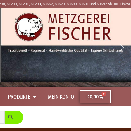
 61231, 61239, 63667, 63679, 63683, 63691 und 63697 ab 30€ Einkaufswert an d
0
PRODUKTE
MEIN KONTO
€
0,00