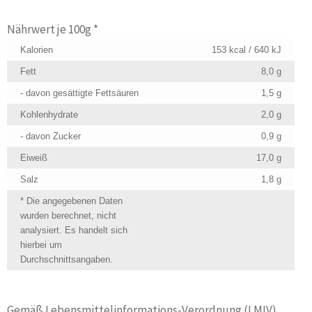
Nährwert je 100g *
Kalorien
153 kcal / 640 kJ
Fett
8,0 g
- davon gesättigte Fettsäuren
1,5 g
Kohlenhydrate
2,0 g
- davon Zucker
0,9 g
Eiweiß
17,0 g
Salz
1,8 g
* Die angegebenen Daten
wurden berechnet, nicht
analysiert. Es handelt sich
hierbei um
Durchschnittsangaben.
Gemäß Lebensmittelinformations-Verordnung (LMIV)