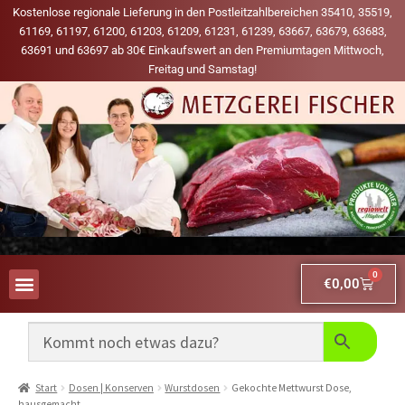
Kostenlose regionale Lieferung in den Postleitzahlbereichen 35410, 35519,
61169, 61197, 61200, 61203, 61209, 61231, 61239, 63667, 63679, 63683,
63691 und 63697 ab 30€ Einkaufswert an den Premiumtagen Mittwoch,
Freitag und Samstag!
0
€
0,00
AUS UNSERER WERBUNG
MEINE LIEBLINGS-PRODUKTE
Start
Dosen | Konserven
Wurstdosen
Gekochte Mettwurst Dose,
hausgemacht