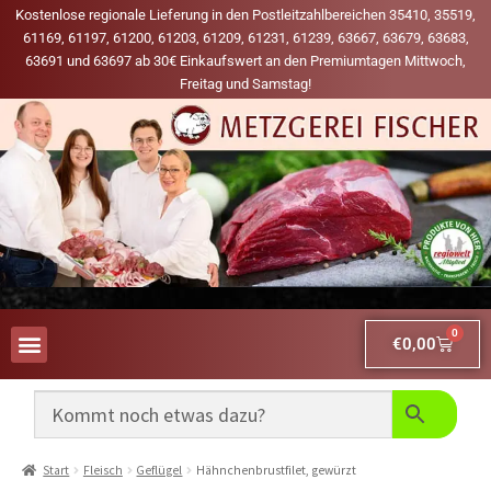
Kostenlose regionale Lieferung in den Postleitzahlbereichen 35410, 35519,
61169, 61197, 61200, 61203, 61209, 61231, 61239, 63667, 63679, 63683,
63691 und 63697 ab 30€ Einkaufswert an den Premiumtagen Mittwoch,
Freitag und Samstag!
0
€
0,00
AUS UNSERER WERBUNG
MEINE LIEBLINGS-PRODUKTE
Start
Fleisch
Geflügel
Hähnchenbrustfilet, gewürzt