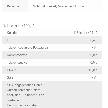
Variante
Nicht vakuumiert, Vakuumiert +0,25€
Nährwert je 100g *
Kalorien
118 kcal / 494 kJ
Fett
3,4 g
- davon gesättigte Fettsäuren
k.A.
Kohlenhydrate
0,0 g
- davon Zucker
0,0 g
Eiweiß
16,0 g
Salz
k.A.
* Die angegebenen Daten
wurden berechnet, nicht
analysiert. Es handelt sich
hierbei um
Durchschnittsangaben.