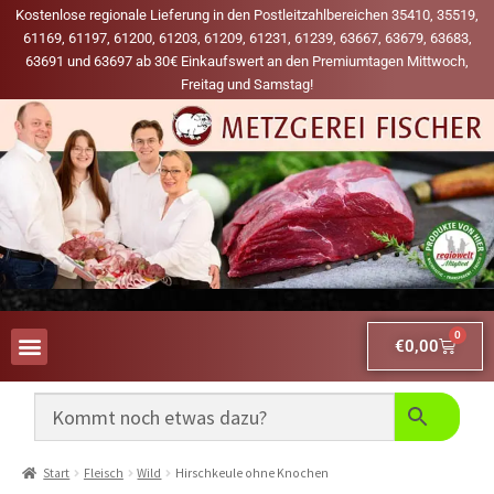
Kostenlose regionale Lieferung in den Postleitzahlbereichen 35410, 35519,
61169, 61197, 61200, 61203, 61209, 61231, 61239, 63667, 63679, 63683,
63691 und 63697 ab 30€ Einkaufswert an den Premiumtagen Mittwoch,
Freitag und Samstag!
0
€
0,00
AUS UNSERER WERBUNG
MEINE LIEBLINGS-PRODUKTE
Start
Fleisch
Wild
Hirschkeule ohne Knochen