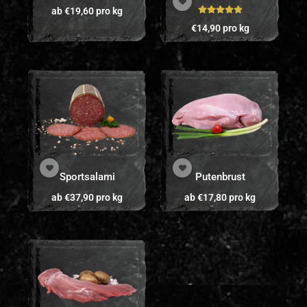
ab
€
19,60
pro kg
Bewertet mit
€
14,90
pro kg
5.00
von 5
Sportsalami
Putenbrust
ab
€
37,90
pro kg
ab
€
17,80
pro kg