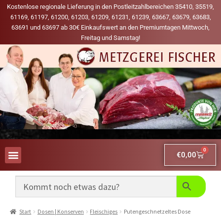
Kostenlose regionale Lieferung in den Postleitzahlbereichen 35410, 35519,
61169, 61197, 61200, 61203, 61209, 61231, 61239, 63667, 63679, 63683,
63691 und 63697 ab 30€ Einkaufswert an den Premiumtagen Mittwoch,
Freitag und Samstag!
0
€
0,00
AUS UNSERER WERBUNG
MEINE LIEBLINGS-PRODUKTE
Start
Dosen | Konserven
Fleischiges
Putengeschnetzeltes Dose