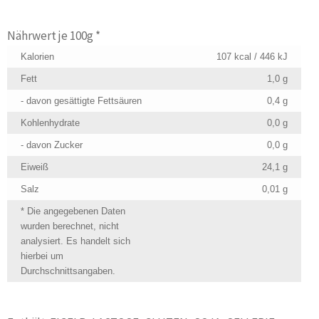
Nährwert je 100g *
Kalorien
107 kcal / 446 kJ
Fett
1,0 g
- davon gesättigte Fettsäuren
0,4 g
Kohlenhydrate
0,0 g
- davon Zucker
0,0 g
Eiweiß
24,1 g
Salz
0,01 g
* Die angegebenen Daten
wurden berechnet, nicht
analysiert. Es handelt sich
hierbei um
Durchschnittsangaben.