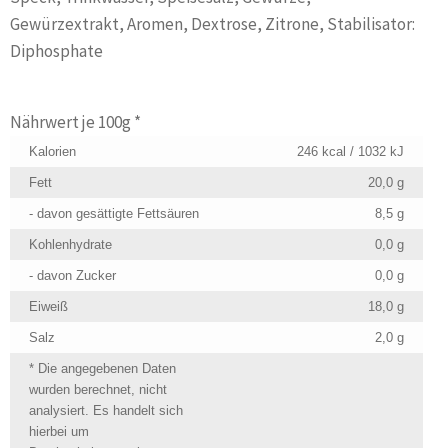
Gewürzextrakt, Aromen, Dextrose, Zitrone, Stabilisator:
Diphosphate
Nährwert je 100g *
Kalorien
246 kcal / 1032 kJ
Fett
20,0 g
- davon gesättigte Fettsäuren
8,5 g
Kohlenhydrate
0,0 g
- davon Zucker
0,0 g
Eiweiß
18,0 g
Salz
2,0 g
* Die angegebenen Daten
wurden berechnet, nicht
analysiert. Es handelt sich
hierbei um