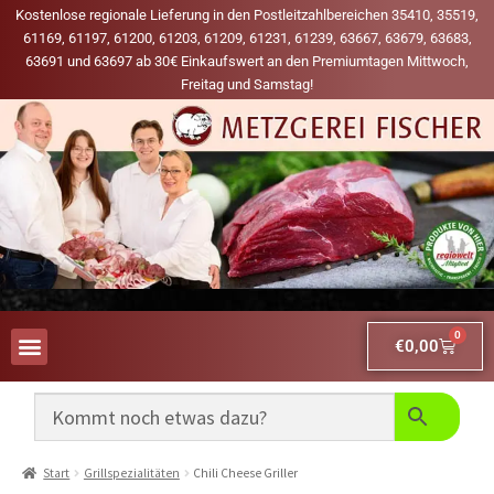
Kostenlose regionale Lieferung in den Postleitzahlbereichen 35410, 35519,
61169, 61197, 61200, 61203, 61209, 61231, 61239, 63667, 63679, 63683,
63691 und 63697 ab 30€ Einkaufswert an den Premiumtagen Mittwoch,
Freitag und Samstag!
0
€
0,00
AUS UNSERER WERBUNG
MEINE LIEBLINGS-PRODUKTE
Start
Grillspezialitäten
Chili Cheese Griller