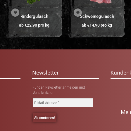
Rindergulasch
Schweinegulasch
ab
€
22,90
pro kg
ab
€
14,90
pro kg
Newsletter
Kunden
Für den Newsletter anmelden und
Vorteile sichern
Mei