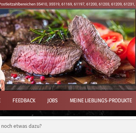
0, 35519, 61169, 61197, 61200, 61203, 61209, 61231, 61239, 63667, 63679, 63
E
FEEDBACK
JOBS
MEINE LIEBLINGS-PRODUKTE