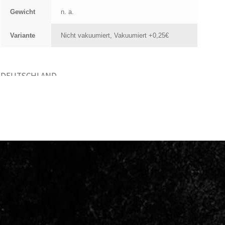
Gewicht
n. a.
Variante
Nicht vakuumiert, Vakuumiert +0,25€
DEUTSCHLAND
Nährwert je 100g *
Kalorien
166 kcal / 693 kJ
Fett
9,6 g
- davon gesättigte
2,8 g
Fettsäuren
Kohlenhydrate
0,0 g
- davon Zucker
0,0 g
Eiweiß
19,9 g