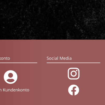
Salz
0,1 g
* Die angegebenen Daten
wurden berechnet, nicht
analysiert. Es handelt sich
hierbei um
Durchschnittsangaben.
Es gibt noch keine Rezensionen.
konto
Social Media
Ihre E-Mail-Adresse wird nicht
veröffentlicht.
Erforderliche Felder sind
n Kundenkonto
mit
*
markiert