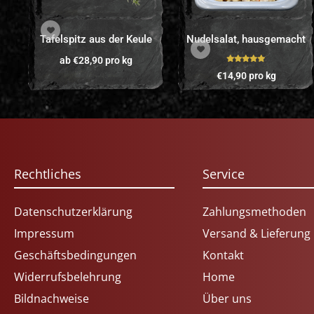
Tafelspitz aus der Keule
Nudelsalat, hausgemacht
ab
€
28,90
pro kg
Bewertet mit
€
14,90
pro kg
5.00
von 5
Rechtliches
Service
Datenschutzerklärung
Zahlungsmethoden
Impressum
Versand & Lieferung
Geschäftsbedingungen
Kontakt
Widerrufsbelehrung
Home
Bildnachweise
Über uns