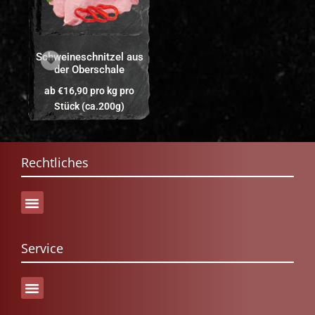
Schweineschnitzel aus
der Oberschale
ab
€
16,90
pro kg
pro
Stück (ca.200g)
Rechtliches
Service
Versand & Lieferung