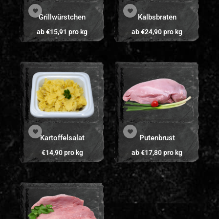
Grillwürstchen
Kalbsbraten
ab
€
15,91
pro kg
ab
€
24,90
pro kg
Kartoffelsalat
Putenbrust
€
14,90
pro kg
ab
€
17,80
pro kg