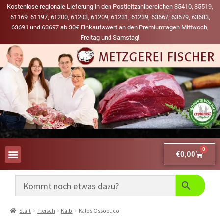
Kostenlose regionale Lieferung in den Postleitzahlbereichen 35410, 35519,
61169, 61197, 61200, 61203, 61209, 61231, 61239, 63667, 63679, 63683,
63691 und 63697 ab 30€ Einkaufswert an den Premiumtagen Mittwoch,
Freitag und Samstag!
0
€
0,00
AUS UNSERER WERBUNG
MEINE LIEBLINGS-PRODUKTE
Start
Fleisch
Kalb
Kalbs Ossobuco