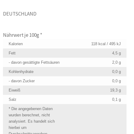
DEUTSCHLAND
Nährwert je 100g *
Kalorien
118 kcal / 495 kJ
Fett
4,5 g
- davon gesättigte Fettsäuren
2,0 g
Kohlenhydrate
0,0 g
- davon Zucker
0,0 g
Eiweiß
19,3 g
Salz
0,1 g
* Die angegebenen Daten
wurden berechnet, nicht
analysiert. Es handelt sich
hierbei um
Durchschnittsangaben.