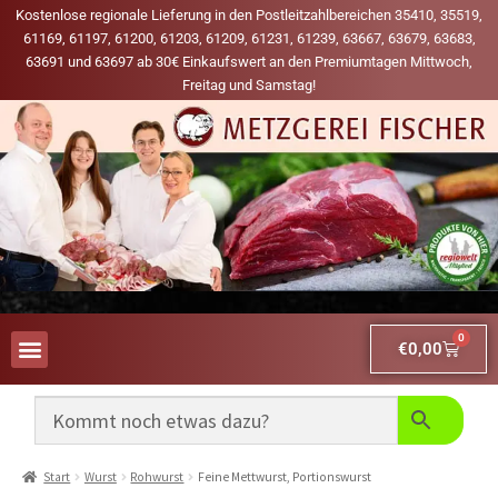
Kostenlose regionale Lieferung in den Postleitzahlbereichen 35410, 35519,
61169, 61197, 61200, 61203, 61209, 61231, 61239, 63667, 63679, 63683,
63691 und 63697 ab 30€ Einkaufswert an den Premiumtagen Mittwoch,
Freitag und Samstag!
0
€
0,00
AUS UNSERER WERBUNG
MEINE LIEBLINGS-PRODUKTE
Start
Wurst
Rohwurst
Feine Mettwurst, Portionswurst