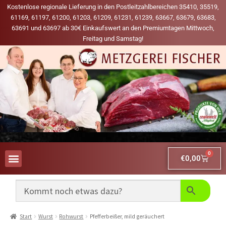
Kostenlose regionale Lieferung in den Postleitzahlbereichen 35410, 35519,
61169, 61197, 61200, 61203, 61209, 61231, 61239, 63667, 63679, 63683,
63691 und 63697 ab 30€ Einkaufswert an den Premiumtagen Mittwoch,
Freitag und Samstag!
0
€
0,00
AUS UNSERER WERBUNG
MEINE LIEBLINGS-PRODUKTE
Start
Wurst
Rohwurst
Pfefferbeißer, mild geräuchert