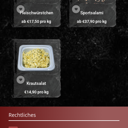
Fleischwürstchen
Sportsalami
ab
€
17,50
pro kg
ab
€
37,90
pro kg
Krautsalat
€
14,90
pro kg
Rechtliches