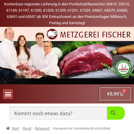
Kostenlose regionale Lieferung in den Postleitzahlbereichen 35410, 35519,
61169, 61197, 61200, 61203, 61209, 61231, 61239, 63667, 63679, 63683,
63691 und 63697 ab 30€ Einkaufswert an den Premiumtagen Mittwoch,
Freitag und Samstag!
0
€
0,00
AUS UNSERER WERBUNG
MEINE LIEBLINGS-PRODUKTE
Start
Wurst
Rohwurst
Hausmacher Cervelatwurst schnittfest