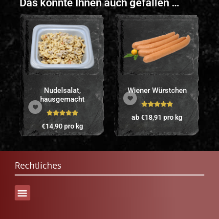
Das könnte Ihnen auch gefallen …
Nudelsalat,
Wiener Würstchen
hausgemacht
Bewertet mit
ab
€
18,91
pro kg
Bewertet mit
5.00
von 5
€
14,90
pro kg
5.00
von 5
Rechtliches