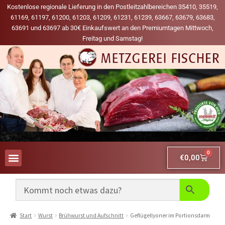
Kostenlose regionale Lieferung in den Postleitzahlbereichen 35410, 35519,
61169, 61197, 61200, 61203, 61209, 61231, 61239, 63667, 63679, 63683,
63691 und 63697 ab 30€ Einkaufswert an den Premiumtagen Mittwoch,
Freitag und Samstag!
0
€
0,00
AUS UNSERER WERBUNG
MEINE LIEBLINGS-PRODUKTE
Start
Wurst
Brühwurst und Aufschnitt
Geflügellyoner im Portionsdarm