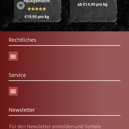
hausgemacht
ab
€
14,90
pro kg
Bewertet mit
€
19,90
pro kg
5.00
von 5
Rechtliches
Service
Versand & Lieferung
Newsletter
Für den Newsletter anmelden und Vorteile