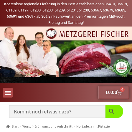
Kostenlose regionale Lieferung in den Postleitzahlbereichen 35410, 35519,
61169, 61197, 61200, 61203, 61209, 61231, 61239, 63667, 63679, 63683,
63691 und 63697 ab 30€ Einkaufswert an den Premiumtagen Mittwoch,
Freitag und Samstag!
0
€
0,00
AUS UNSERER WERBUNG
MEINE LIEBLINGS-PRODUKTE
Start
Wurst
Brühwurst und Aufschnitt
Mortadella mit Pistazie