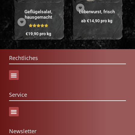
Geflügelsalat,
Leberwurst, frisch
hausgemacht
ab
€
14,90
pro kg
Bewertet mit
€
19,90
pro kg
5.00
von 5
Rechtliches
Service
Versand & Lieferung
Newsletter