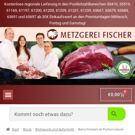
Kostenlose regionale Lieferung in den Postleitzahlbereichen 35410, 35519,
61169, 61197, 61200, 61203, 61209, 61231, 61239, 63667, 63679, 63683,
63691 und 63697 ab 30€ Einkaufswert an den Premiumtagen Mittwoch,
Freitag und Samstag!
0
€
0,00
AUS UNSERER WERBUNG
MEINE LIEBLINGS-PRODUKTE
Start
Wurst
Brühwurst und Aufschnitt
Bierschinken im Portionsdarm