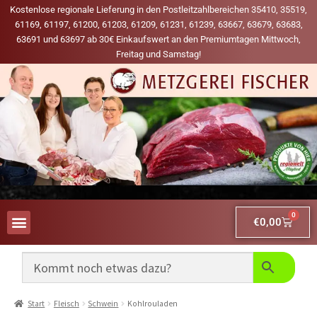
Kostenlose regionale Lieferung in den Postleitzahlbereichen 35410, 35519,
61169, 61197, 61200, 61203, 61209, 61231, 61239, 63667, 63679, 63683,
63691 und 63697 ab 30€ Einkaufswert an den Premiumtagen Mittwoch,
Freitag und Samstag!
0
€
0,00
AUS UNSERER WERBUNG
MEINE LIEBLINGS-PRODUKTE
Start
Fleisch
Schwein
Kohlrouladen