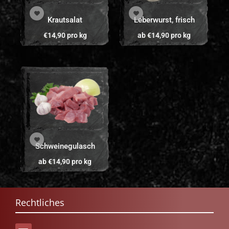
Krautsalat
Leberwurst, frisch
€
14,90
pro kg
ab
€
14,90
pro kg
Schweinegulasch
ab
€
14,90
pro kg
Rechtliches