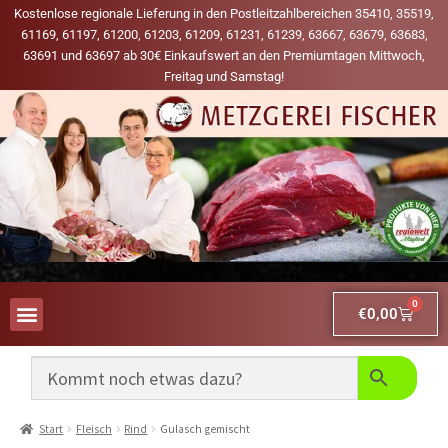
Kostenlose regionale Lieferung in den Postleitzahlbereichen 35410, 35519,
61169, 61197, 61200, 61203, 61209, 61231, 61239, 63667, 63679, 63683,
63691 und 63697 ab 30€ Einkaufswert an den Premiumtagen Mittwoch,
Freitag und Samstag!
0
€
0,00
AUS UNSERER WERBUNG
MEINE LIEBLINGS-PRODUKTE
Start
Fleisch
Rind
Gulasch gemischt