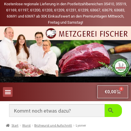
Kostenlose regionale Lieferung in den Postleitzahlbereichen 35410, 35519,
61169, 61197, 61200, 61203, 61209, 61231, 61239, 63667, 63679, 63683,
63691 und 63697 ab 30€ Einkaufswert an den Premiumtagen Mittwoch,
Freitag und Samstag!
0
€
0,00
AUS UNSERER WERBUNG
MEINE LIEBLINGS-PRODUKTE
Start
Wurst
Brühwurst und Aufschnitt
Lyoner