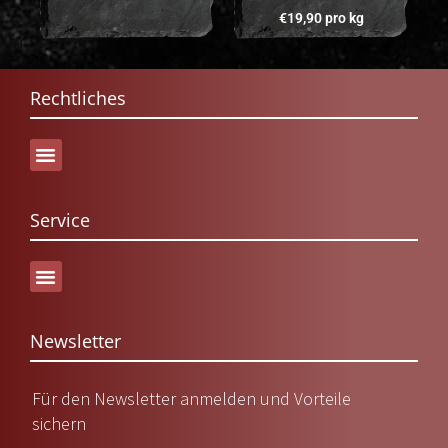
Bewertet mit
€
19,90
pro kg
5.00
von 5
Rechtliches
Service
Versand & Lieferung
Newsletter
Für den Newsletter anmelden und Vorteile
sichern