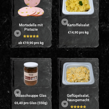
Mortadella mit
Kartoffelsalat
Pistazie
€
14,90
pro kg
Bewertet mit
ab
€
19,90
pro kg
5.00
von 5
Gulaschsuppe Glas
Geflügelsalat,
hausgemacht
€
6,40
pro Glas (550g)