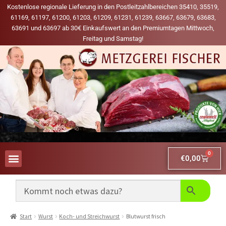
Kostenlose regionale Lieferung in den Postleitzahlbereichen 35410, 35519,
61169, 61197, 61200, 61203, 61209, 61231, 61239, 63667, 63679, 63683,
63691 und 63697 ab 30€ Einkaufswert an den Premiumtagen Mittwoch,
Freitag und Samstag!
0
€
0,00
AUS UNSERER WERBUNG
MEINE LIEBLINGS-PRODUKTE
Start
Wurst
Koch- und Streichwurst
Blutwurst frisch