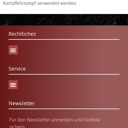
Kartoffelstampf verwendet werden.
Rechtliches
Service
Versand & Lieferung
Newsletter
Für den Newsletter anmelden und Vorteile
sichern