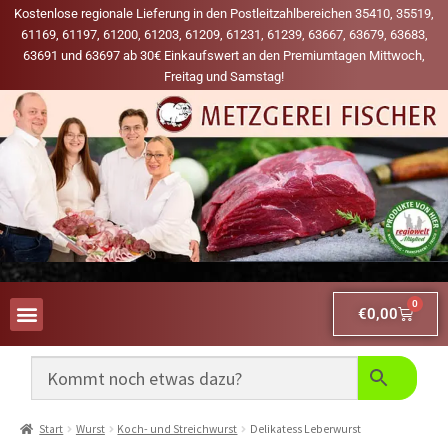
Kostenlose regionale Lieferung in den Postleitzahlbereichen 35410, 35519,
61169, 61197, 61200, 61203, 61209, 61231, 61239, 63667, 63679, 63683,
63691 und 63697 ab 30€ Einkaufswert an den Premiumtagen Mittwoch,
Freitag und Samstag!
0
€
0,00
AUS UNSERER WERBUNG
MEINE LIEBLINGS-PRODUKTE
Start
Wurst
Koch- und Streichwurst
Delikatess Leberwurst