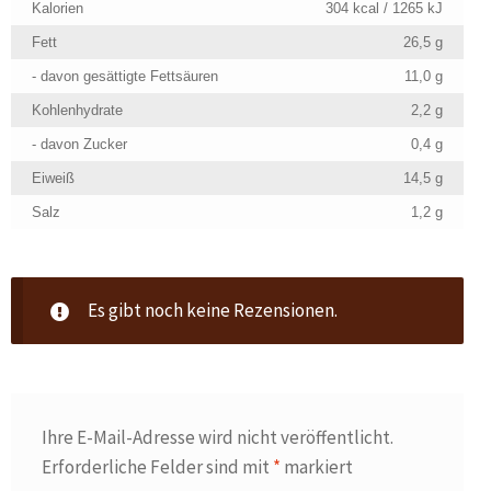
Kalorien
304 kcal / 1265 kJ
Fett
26,5 g
- davon gesättigte Fettsäuren
11,0 g
Kohlenhydrate
2,2 g
- davon Zucker
0,4 g
Eiweiß
14,5 g
Salz
1,2 g
Es gibt noch keine Rezensionen.
Ihre E-Mail-Adresse wird nicht veröffentlicht.
Erforderliche Felder sind mit
*
markiert