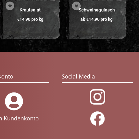
Krautsalat
Schweinegulasch
€
14,90
pro kg
ab
€
14,90
pro kg
konto
Social Media
n Kundenkonto