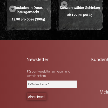
Rouladen in Dose,
Schwarzwälder Schinken
hausgemacht
ab
€
27,50
pro kg
€
8,90
pro Dose (390g)
Newsletter
Kunden
Für den Newsletter anmelden und
Vorteile sichern
Mei