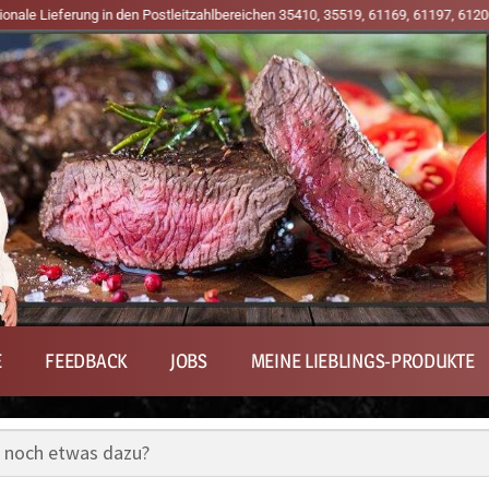
Postleitzahlbereichen 35410, 35519, 61169, 61197, 61200, 61203, 61209, 61231
E
FEEDBACK
JOBS
MEINE LIEBLINGS-PRODUKTE