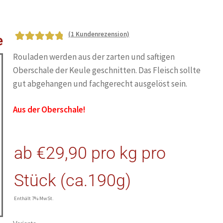
(
1
Kundenrezension)
e
Bewertet mit
1
Rouladen werden aus der zarten und saftigen
5.00
von 5,
Oberschale der Keule geschnitten. Das Fleisch sollte
basierend auf
gut abgehangen und fachgerecht ausgelöst sein.
Kundenbewe
rtung
Aus der Oberschale!
ab
€
29,90
pro kg
pro
Stück (ca.190g)
Enthält 7% MwSt.