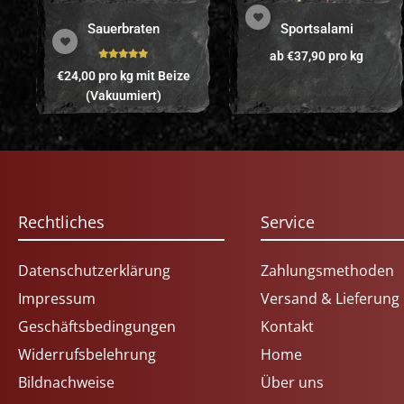
Sauerbraten
Sportsalami
ab
€
37,90
pro kg
Bewertet mit
€
24,00
pro kg
mit Beize
5.00
von 5
(Vakuumiert)
Rechtliches
Service
Datenschutzerklärung
Zahlungsmethoden
Impressum
Versand & Lieferung
Geschäftsbedingungen
Kontakt
Widerrufsbelehrung
Home
Bildnachweise
Über uns