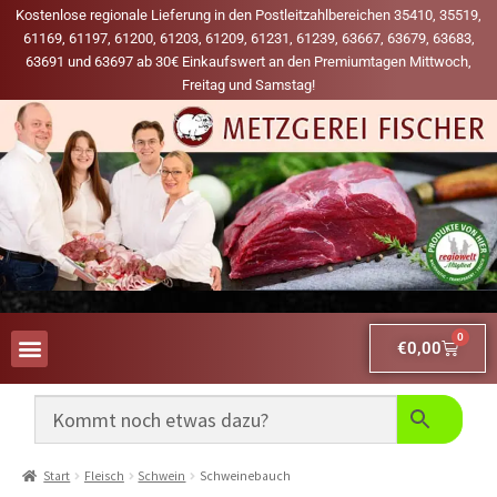
Kostenlose regionale Lieferung in den Postleitzahlbereichen 35410, 35519,
61169, 61197, 61200, 61203, 61209, 61231, 61239, 63667, 63679, 63683,
63691 und 63697 ab 30€ Einkaufswert an den Premiumtagen Mittwoch,
Freitag und Samstag!
0
€
0,00
AUS UNSERER WERBUNG
MEINE LIEBLINGS-PRODUKTE
Start
Fleisch
Schwein
Schweinebauch