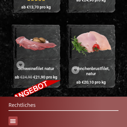
Bewertet mit
ab
€
13,70
pro kg
5.00
von 5
Schweinefilet natur
Hähnchenbrustfilet,
natur
ab
€
24,90
€
21,90
pro kg
ab
€
20,10
pro kg
Rechtliches