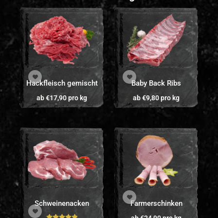
Hackfleisch gemischt
Baby Back Ribs
ab
€
17,90
pro kg
ab
€
9,80
pro kg
Schweinenacken
Farmerschinken
ab
€
24,90
pro kg