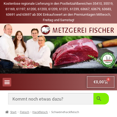
Kostenlose regionale Lieferung in den Postleitzahlbereichen 35410, 35519,
61169, 61197, 61200, 61203, 61209, 61231, 61239, 63667, 63679, 63683,
63691 und 63697 ab 30€ Einkaufswert an den Premiumtagen Mittwoch,
Freitag und Samstag!
0
€
0,00
AUS UNSERER WERBUNG
MEINE LIEBLINGS-PRODUKTE
Start
Fleisch
Hackfleisch
Schweinehackfleisch