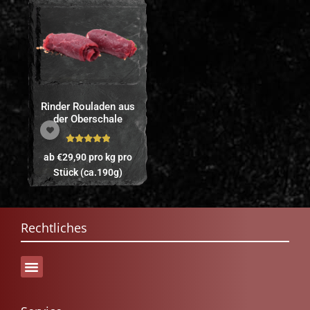
Rinder Rouladen aus
der Oberschale
Bewertet mit
ab
€
29,90
pro kg
pro
5.00
von 5
Stück (ca.190g)
Rechtliches