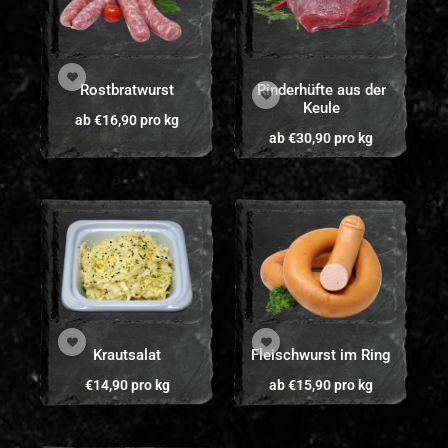
Rostbratwurst
Rinderhüfte aus der
Keule
ab
€
16,90
pro kg
ab
€
30,90
pro kg
Krautsalat
Fleischwurst im Ring
€
14,90
pro kg
ab
€
15,90
pro kg