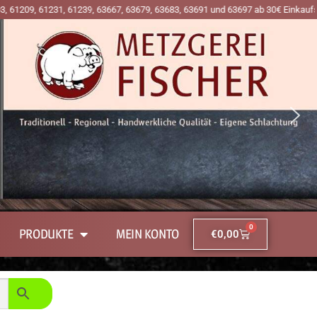
9, 63667, 63679, 63683, 63691 und 63697 ab 30€ Einkaufswert an den Premiumta
0
PRODUKTE
MEIN KONTO
€
0,00