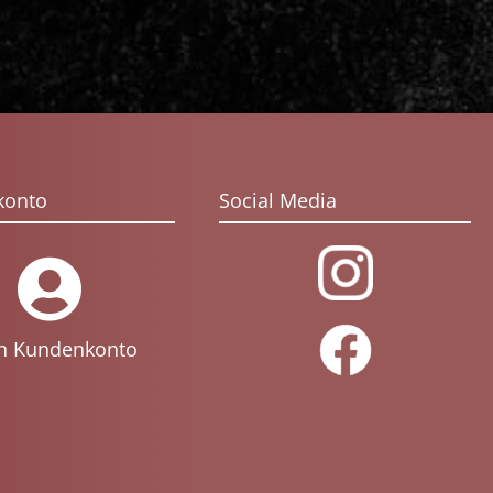
konto
Social Media
n Kundenkonto