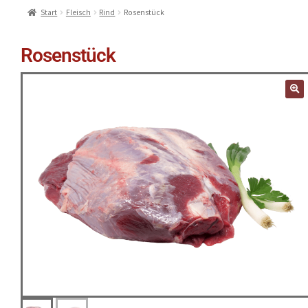
Start
Fleisch
Rind
Rosenstück
Rosenstück
🔍