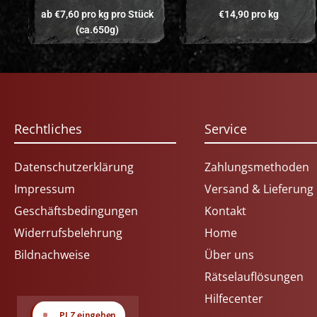
ab
€
7,60
pro kg
pro Stück
€
14,90
pro kg
(ca.650g)
Rechtliches
Service
Datenschutzerklärung
Zahlungsmethoden
Impressum
Versand & Lieferung
Geschäftsbedingungen
Kontakt
Widerrufsbelehrung
Home
Bildnachweise
Über uns
Rätselauflösungen
Hilfecenter
📍
PLZ eingeben