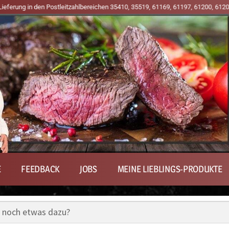
itzahlbereichen 35410, 35519, 61169, 61197, 61200, 61203, 61209, 61231, 6123
E
FEEDBACK
JOBS
MEINE LIEBLINGS-PRODUKTE